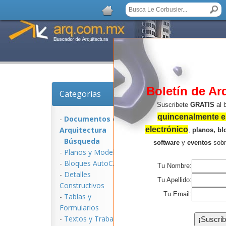
Boletín de Ar
Categorías
Documentos
: Reco
Suscribete
GRATIS
al 
quincenalmente en
-
Documentos de
Arquitectura
electrónico
,
planos, bl
-
Búsqueda
software
y
eventos
sob
-
Planos y Modelos
-
Bloques AutoCAD
Tu Nombre:
(los a
-
Detalles
Tu Apellido:
Constructivos
Tu Email:
-
Tablas y
Páginas: 1
2
3
4
5
6
7
[>>
Formularios
-
Textos y Trabajos
Documentos
:
Aquí Selec