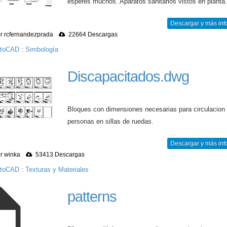
esperes muchos. Aparatos sanitarios vistos en planta
Descargar y más inf
r rcfernandezprada
22664 Descargas
utoCAD
:
Simbología
Discapacitados.dwg
Bloques con dimensiones necesarias para circulacion
personas en sillas de ruedas.
Descargar y más inf
r winka
53413 Descargas
utoCAD
:
Texturas y Materiales
patterns