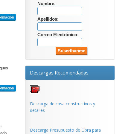
Nombre:
ormación
Apellidos:
Correo Electrónico:
oques
Descargas Recomendadas
ormación
Descarga de casa constructivos y
detalles
a
Descarga Presupuesto de Obra para
zado,