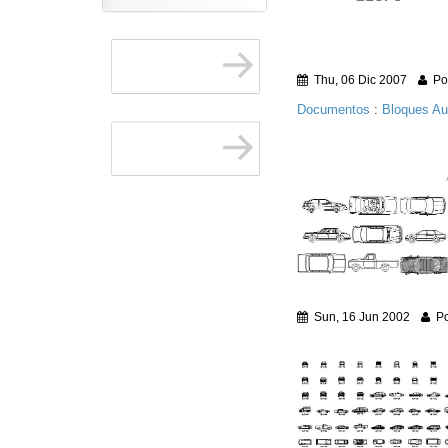
Thu, 06 Dic 2007
Por
Documentos
:
Bloques A
Sun, 16 Jun 2002
Po