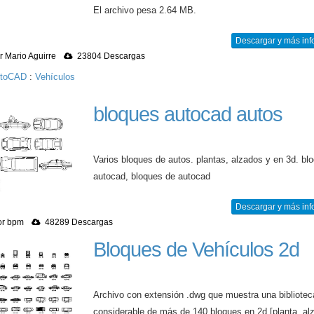
El archivo pesa 2.64 MB.
Descargar y más inf
 Mario Aguirre
23804 Descargas
utoCAD
:
Vehículos
bloques autocad autos
Varios bloques de autos. plantas, alzados y en 3d. bl
autocad, bloques de autocad
Descargar y más inf
r bpm
48289 Descargas
Bloques de Vehículos 2d
Archivo con extensión .dwg que muestra una bibliotec
considerable de más de 140 bloques en 2d [planta, al