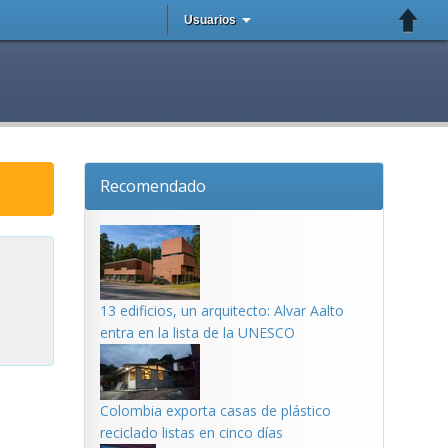
Usuarios
Recomendado
13 edificios, un arquitecto: Alvar Aalto
entra en la lista de la UNESCO
Colombia exporta casas de plástico
reciclado listas en cinco días