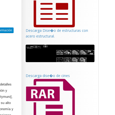
Descarga Dise�o de estructuras con
ormación
acero estructural.
Descarga dise�o de cines
detalles
ción y
ltymuro],
 su alto
conomía y