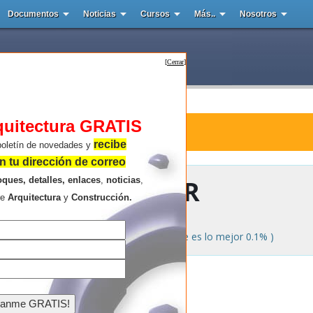
Documentos
Noticias
Cursos
Más..
Nosotros
[
Cerrar
]
quitectura GRATIS
mendado
recibe
boletín de novedades y
 tu dirección de correo
LO POPULAR
oques, detalles, enlaces
,
noticias
,
re
Arquitectura
y
Construcción.
rchivos que más se descargan, no siempre es lo mejor 0.1% )
]
ciona una Categoría