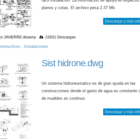
fácil instalación. La información se apoya en especifi
planos y cotas. El archivo pesa 2.37 Mb.
Descargar y más inf
r JAVIERRE disseny
22831 Descargas
nstructivos
:
Instalaciones
Sist hidrone.dwg
Un sistema hidroneumatico es de gran ayuda en las
construcciones donde el gasto de agua es constante o
de muebles es continuo.
Descargar y más inf