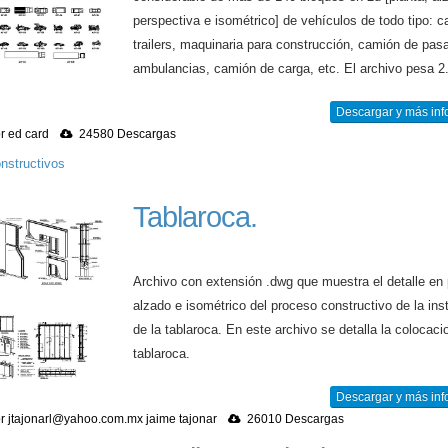
perspectiva e isométrico] de vehículos de todo tipo: c
trailers, maquinaria para construcción, camión de pasa
ambulancias, camión de carga, etc. El archivo pesa 2
Descargar y más inf
r ed card
24580 Descargas
nstructivos
Tablaroca.
Archivo con extensión .dwg que muestra el detalle en 
alzado e isométrico del proceso constructivo de la ins
de la tablaroca. En este archivo se detalla la colocaci
tablaroca.
Descargar y más inf
r
jtajonarl@yahoo.com.mx
jaime tajonar
26010 Descargas