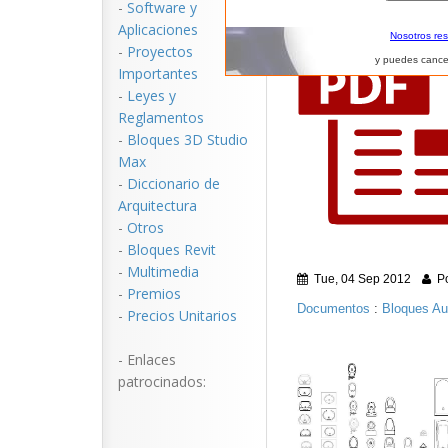
-
Software y
Aplicaciones
Nosotros re
-
Proyectos
y puedes cance
Importantes
-
Leyes y
Reglamentos
-
Bloques 3D Studio
Max
-
Diccionario de
Arquitectura
-
Otros
-
Bloques Revit
-
Multimedia
Tue, 04 Sep 2012
Po
-
Premios
Documentos
:
Bloques A
-
Precios Unitarios
- Enlaces
patrocinados: