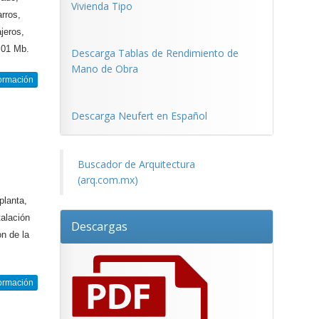
Vivienda Tipo
arros,
jeros,
.01 Mb.
Descarga Tablas de Rendimiento de
Mano de Obra
ormación
Descarga Neufert en Español
Buscador de Arquitectura
(arq.com.mx)
planta,
talación
Descargas
on de la
ormación