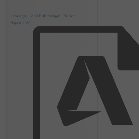
Descarga Casa habitaci�n [Planos
el�ctricos].