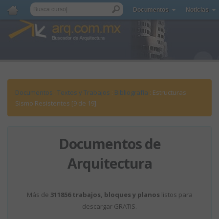
Documentos
Noticias
Documentos
:
Textos y Trabajos
:
Bibliografía
: Estructuras
Sismo Resistentes [9 de 19].
Documentos de
Arquitectura
Más de
311856 trabajos, bloques y planos
listos para
descargar GRATIS.