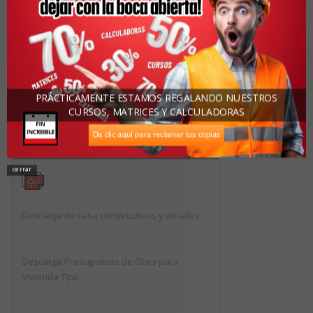
Apellidos:
Correo Electrónico:
PRÁCTICAMENTE ESTAMOS REGALANDO NUESTROS
CURSOS, MATRICES Y CALCULADORAS
Da clic aquí para reclamar tus copias
Descargas Recomendadas
cerrar
Descarga de casa constructivos y detalles
Descarga Presupuesto de Obra para
Vivienda Tipo