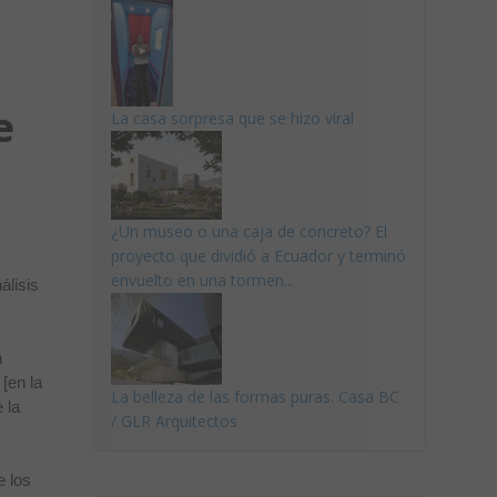
e
La casa sorpresa que se hizo viral
¿Un museo o una caja de concreto? El
proyecto que dividió a Ecuador y terminó
envuelto en una tormen...
álisis
n
[en la
La belleza de las formas puras. Casa BC
 la
/ GLR Arquitectos
s
e los