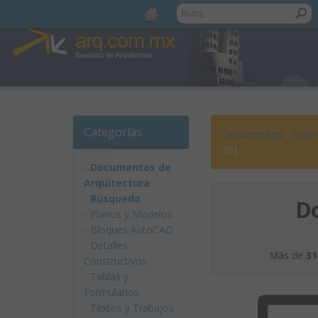
Categorías
Documentos
:
Texto
76].
-
Documentos de
Arquitectura
-
Búsqueda
D
-
Planos y Modelos
-
Bloques AutoCAD
-
Detalles
Más de
31
Constructivos
-
Tablas y
Formularios
-
Textos y Trabajos