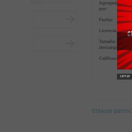
Agregado
por:
(
Fecha:
Licencia:
D
Tamaño de
descarga:
Calificación:
cerrar
Enlaces patro