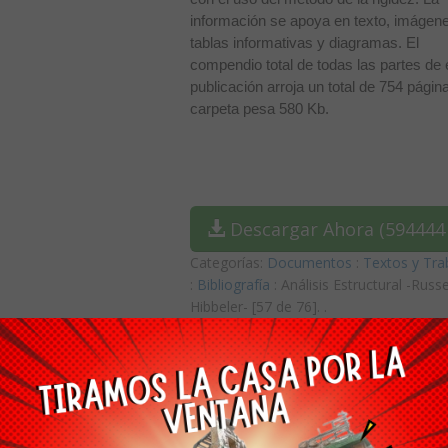
información se apoya en texto, imágen
tablas informativas y diagramas. El
compendio total de todas las partes de 
publicación arroja un total de 754 págin
carpeta pesa 580 Kb.
Descargar Ahora (594444 
Categorías:
Documentos
:
Textos y Tra
:
Bibliografía
: Análisis Estructural -Russe
Hibbeler- [57 de 76].
.
etalles
Comentarios
11 veces