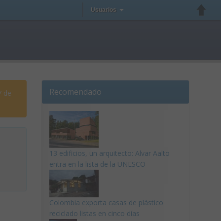
Usuarios
Recomendado
7 de
13 edificios, un arquitecto: Alvar Aalto
entra en la lista de la UNESCO
Colombia exporta casas de plástico
reciclado listas en cinco días