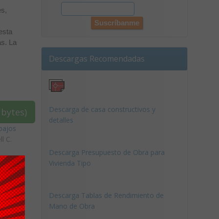
es,
esta
as. La
Descargas Recomendadas
Descarga de casa constructivos y
bytes)
detalles
bajos
ll C.
Descarga Presupuesto de Obra para
Vivienda Tipo
Descarga Tablas de Rendimiento de
Mano de Obra