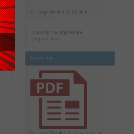
Descarga Neufert en Español
Buscador de Arquitectura
(arq.com.mx)
Descargas
Descarga Dise�o de estructuras con