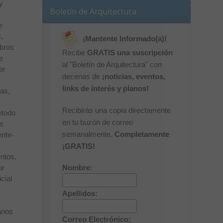
y
Boletín de Arquitectura
e
,
¡Mantente Informado(a)!
mbros
Recibe
GRATIS una suscripción
e
al "Boletín de Arquitectura" con
te
decenas de
¡noticias, eventos,
links de interés y planos!
as,
Recibirás una copia directamente
étodo
en tu buzón de correo
os
semanalmente.
Completamente
ente-
¡GRATIS!
ntos,
or
Nombre:
cial
Apellidos:
lanos
Correo Electrónico: