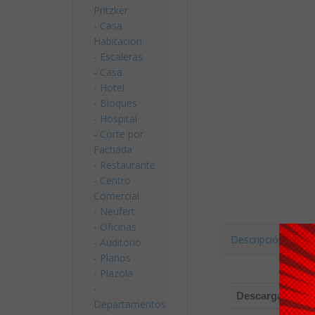
Pritzker
-
Casa
Habitacion
-
Escaleras
-
Casa
-
Hotel
-
Bloques
-
Hospital
-
Corte por
Fachada
-
Restaurante
-
Centro
Comercial
-
Neufert
-
Oficinas
Descripción
D
-
Auditorio
-
Planos
-
Plazola
-
Descargado:
Departamentos