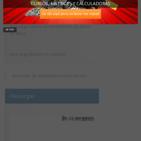
CURSOS, MATRICES Y CALCULADORAS
Vivienda Tipo
Da clic aquí para reclamar tus copias
Descarga Tablas de Rendimiento de Mano
cerrar
de Obra
Descarga Neufert en Español
Buscador de Arquitectura (arq.com.mx)
Descargas