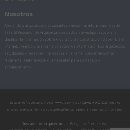
Nosotros
Ayudando a arquitectos y estudiantes a encontrar información desde
1998: El Buscador de Arquitectura se dedica a investigar, recopilar y
clasificar la información sobre Arquitectura y Construcción disponible en
Internet, creando una enorme colección de información. Los arquitectos,
estudiantes y personas interesadas en el tema, puedan encontrar
fácilmente la información que necesitan para su trabajo o
entretenimiento.
Buscador de Arquitectura, SA de CV - www.arq.com.mx ï¿½ Copyright 2002-
2026. Todos los
derechos reservados. Prohibida su reproducciï¿½n total o parcial sin autorizaciï¿½n del editor.
Buscador de Arquitectura
Preguntas Frecuentes