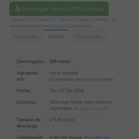
Descargar Ahora (27136 bytes)
Categorías:
Documentos
:
Textos y Trabajos
:
Análisis
: La
imperceptibilidad del futbol y la arquitectura.
.
Descripción
Detalles
Comentarios
Descargado:
159 veces
Agregado
oscar aranibar
por:
(La reputación del usuario es Normal )
Fecha:
Thu, 07 Dic 2006
Licencia:
Descarga Gratis para usuarios
registrados.
.
El
registro es gratis
Tamaño de
27136 bytes
descarga:
Calificación:
9.50 /10 Votos: 2
Califícalo