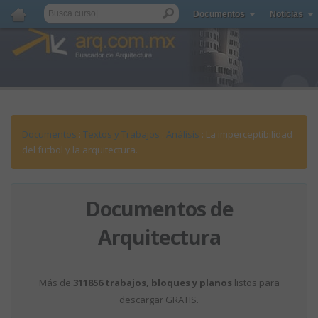
Documentos
Noticias
Documentos
:
Textos y Trabajos
:
Análisis
: La imperceptibilidad
del futbol y la arquitectura.
Documentos de
Arquitectura
Más de
311856 trabajos, bloques y planos
listos para
descargar GRATIS.