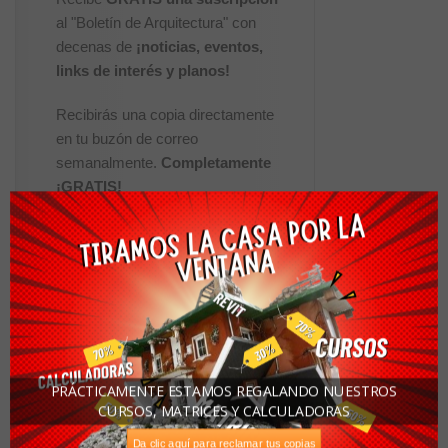
al "Boletín de Arquitectura" con
decenas de
¡noticias, eventos,
links de interés y planos!
Recibirás una copia directamente
en tu buzón de correo
semanalmente.
Completamente
¡GRATIS!
Nombre:
Apellidos:
Correo Electrónico:
PRÁCTICAMENTE ESTAMOS REGALANDO NUESTROS
CURSOS, MATRICES Y CALCULADORAS
Da clic aquí para reclamar tus copias