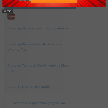
Descargas Recomendadas
cerrar
Descarga de casa constructivos y detalles
Descarga Presupuesto de Obra para
Vivienda Tipo
Descarga Tablas de Rendimiento de Mano
de Obra
Descarga Neufert en Español
Buscador de Arquitectura (arq.com.mx)