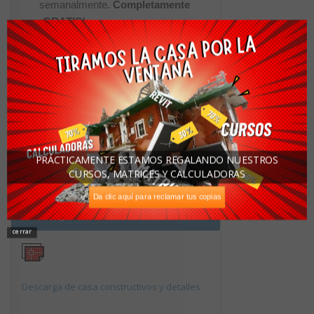
semanalmente.
Completamente
¡GRATIS!
Nombre:
Apellidos:
Correo Electrónico:
PRÁCTICAMENTE ESTAMOS REGALANDO NUESTROS
CURSOS, MATRICES Y CALCULADORAS
Da clic aquí para reclamar tus copias
Descargas Recomendadas
cerrar
Descarga de casa constructivos y detalles