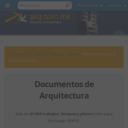
Documentos
Noticias
Documentos
:
Textos y Trabajos
:
Análisis
: Renacimiento en el
norte de Europa
Documentos de
Arquitectura
Más de
311856 trabajos, bloques y planos
listos para
descargar GRATIS.