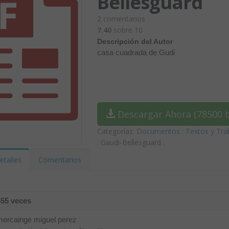
Bellesguard
2
comentarios
7.40
sobre 10
Descripción del Autor
casa cuadrada de Gudi
Descargar Ahora (78500 b
Categorías:
Documentos
:
Textos y Tra
: Gaudi-Bellesguard
.
etalles
Comentarios
655 veces
mercainge miguel perez