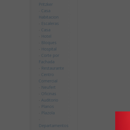
Pritzker
-
Casa
Habitacion
-
Escaleras
-
Casa
-
Hotel
-
Bloques
-
Hospital
-
Corte por
Fachada
-
Restaurante
-
Centro
Comercial
-
Neufert
-
Oficinas
-
Auditorio
-
Planos
-
Plazola
-
Departamentos