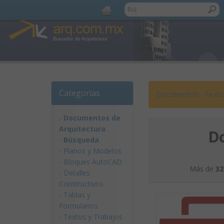
Categorías
Documentos
:
Texto
-
Documentos de
Arquitectura
D
-
Búsqueda
-
Planos y Modelos
-
Bloques AutoCAD
Más de
32
-
Detalles
Constructivos
-
Tablas y
Formularios
-
Textos y Trabajos