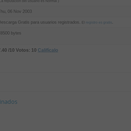
La reputación del usuario es Normal )
Thu, 06 Nov 2003
escarga Gratis para usuarios registrados.
.
El
registro es gratis
78500 bytes
7.40 /10 Votos: 10
Califícalo
cinados