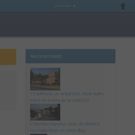
Usuarios
Recomendado
13 edificios, un arquitecto: Alvar Aalto
entra en la lista de la UNESCO
Colombia exporta casas de plástico
reciclado listas en cinco días