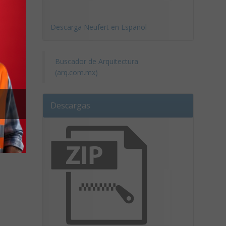
Descarga Neufert en Español
Buscador de Arquitectura
(arq.com.mx)
Descargas