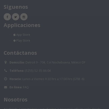
Síguenos
Applicaciones
App Store
Play Store
Contáctanos
Domicilio:
Detroit 9 - 704, Col Nochebuena, México DF
Teléfono:
(5255) 52-35-86-04
Horario:
Lunes a Viernes 9:30 hrs a 17:00 hrs (GTM -6)
En línea:
FAQ
Nosotros
Ayudando a arquitectos y estudiantes a encontrar información desde