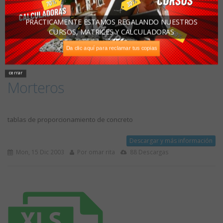
PRÁCTICAMENTE ESTAMOS REGALANDO NUESTROS
CURSOS, MATRICES Y CALCULADORAS
Da clic aquí para reclamar tus copias
cerrar
Morteros
tablas de proporcionamiento de concreto
Descargar y más información
Mon, 15 Dic 2003
Por omar rita
88 Descargas