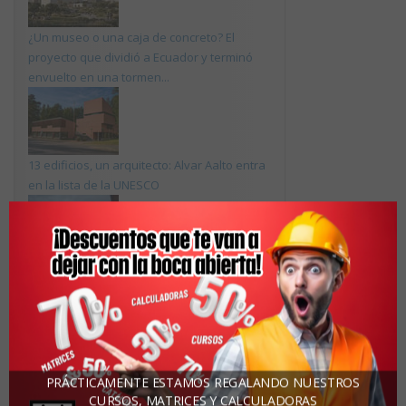
¿Un museo o una caja de concreto? El
proyecto que dividió a Ecuador y terminó
envuelto en una tormen...
13 edificios, un arquitecto: Alvar Aalto entra
en la lista de la UNESCO
Colombia exporta casas de plástico
reciclado listas en cinco días
PRÁCTICAMENTE ESTAMOS REGALANDO NUESTROS
La casa sorpresa que se hizo viral
CURSOS, MATRICES Y CALCULADORAS