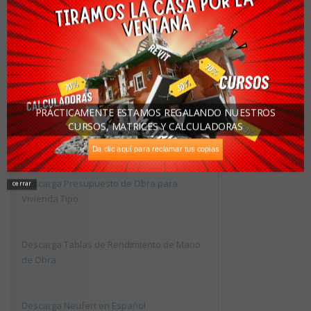
Descargas Recomendadas
PRÁCTICAMENTE ESTAMOS REGALANDO NUESTROS
CURSOS, MATRICES Y CALCULADORAS
Descarga de casa constructivos y detalles
Da clic aquí para reclamar tus copias
Descarga Presupuesto de Obra para
cerrar
Vivienda Tipo
Descarga Tablas de Rendimiento de Mano
de Obra
Descarga Neufert en Español