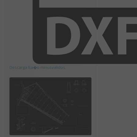
Descarga Ba�o minusvalidos.