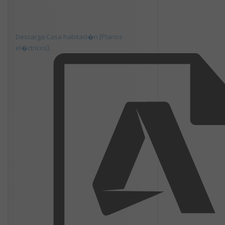
Descarga Casa habitaci�n [Planos
el�ctricos].