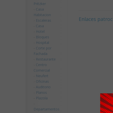
Pritzker
-
Casa
Habitacion
Enlaces patro
-
Escaleras
-
Casa
-
Hotel
-
Bloques
-
Hospital
-
Corte por
Fachada
-
Restaurante
-
Centro
Comercial
-
Neufert
-
Oficinas
-
Auditorio
-
Planos
-
Plazola
-
Departamentos