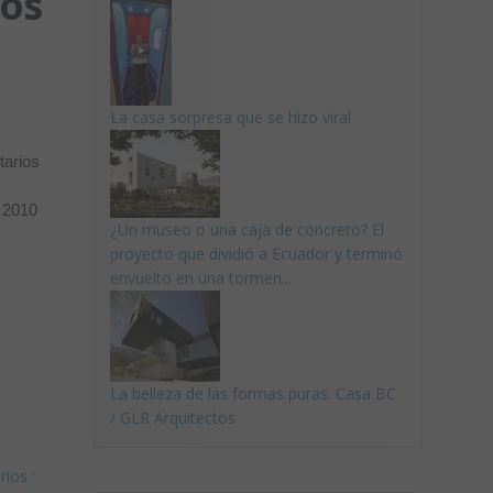
ios
La casa sorpresa que se hizo viral
tarios
l 2010
¿Un museo o una caja de concreto? El
proyecto que dividió a Ecuador y terminó
envuelto en una tormen...
La belleza de las formas puras. Casa BC
/ GLR Arquitectos
rios
: