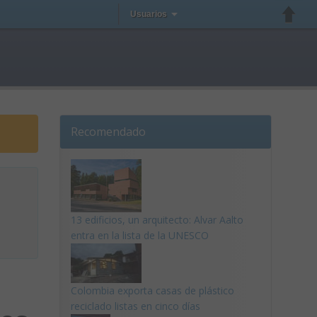
Usuarios
Recomendado
13 edificios, un arquitecto: Alvar Aalto
entra en la lista de la UNESCO
Colombia exporta casas de plástico
reciclado listas en cinco días