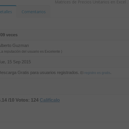
Matrices de Precios Unitarios en Excel
.
etalles
Comentarios
709 veces
Alberto Guzman
La reputación del usuario es Excelente )
Tue, 15 Sep 2015
escarga Gratis para usuarios registrados.
.
El
registro es gratis
6.14 /10 Votos: 124
Califícalo