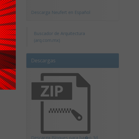
Descarga Neufert en Español
Buscador de Arquitectura
(arq.com.mx)
Descargas
Descarga Bloques para ba�o 3d.