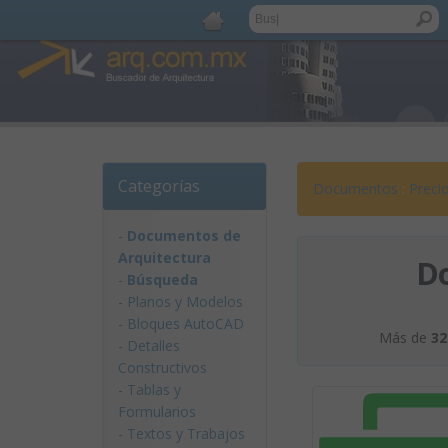
Categorías
Documentos
:
Precio
-
Documentos de
Arquitectura
D
-
Búsqueda
-
Planos y Modelos
-
Bloques AutoCAD
Más de
32
-
Detalles
Constructivos
-
Tablas y
Formularios
-
Textos y Trabajos