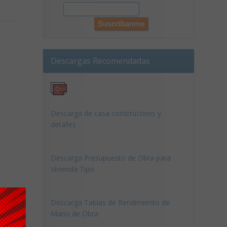
Descargas Recomendadas
Descarga de casa constructivos y
detalles
Descarga Presupuesto de Obra para
Vivienda Tipo
Descarga Tablas de Rendimiento de
Mano de Obra