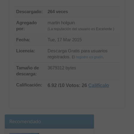
Descargado:
264 veces
Agregado
martin holguin
por:
(La reputación del usuario es Excelente )
Fecha:
Tue, 17 Mar 2015
Licencia:
Descarga Gratis para usuarios
registrados.
.
El
registro es gratis
Tamaño de
3679312 bytes
descarga:
Calificación:
6.92 /10 Votos: 26
Califícalo
Recomendado