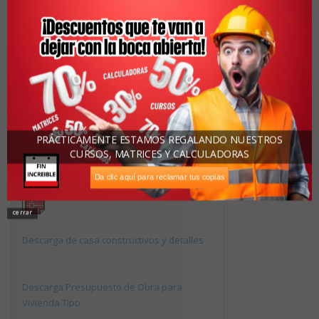
Nombre:
Apellidos:
Correo Electrónico:
PRÁCTICAMENTE ESTAMOS REGALANDO NUESTROS
CURSOS, MATRICES Y CALCULADORAS
Descargas Recomendadas
Da clic aquí para reclamar tus copias
cerrar
Descarga de casa constructivos y detalles
Descarga Presupuesto de Obra para
Vivienda Tipo