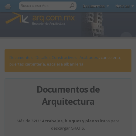
Documentos
Noticias
Documentos
:
Detalles Constructivos
:
Acabados
: cancelería,
puertas carpintería, escalera albañilería
Documentos de
Arquitectura
Más de
321114 trabajos, bloques y planos
listos para
descargar GRATIS.