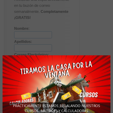
en tu buzón de correo
semanalmente.
Completamente
¡GRATIS!
Nombre:
Apellidos:
Correo Electrónico:
Descargas Recomendadas
PRÁCTICAMENTE ESTAMOS REGALANDO NUESTROS
CURSOS, MATRICES Y CALCULADORAS
Descarga de casa constructivos y detalles