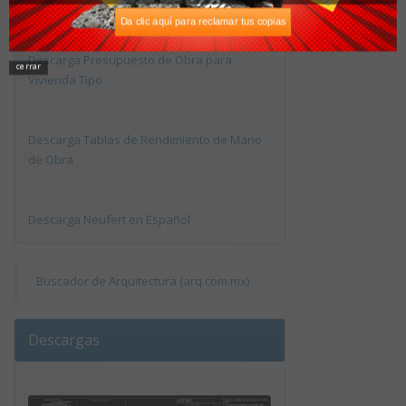
Da clic aquí para reclamar tus copias
Descarga Presupuesto de Obra para
cerrar
Vivienda Tipo
Descarga Tablas de Rendimiento de Mano
de Obra
Descarga Neufert en Español
Buscador de Arquitectura (arq.com.mx)
Descargas