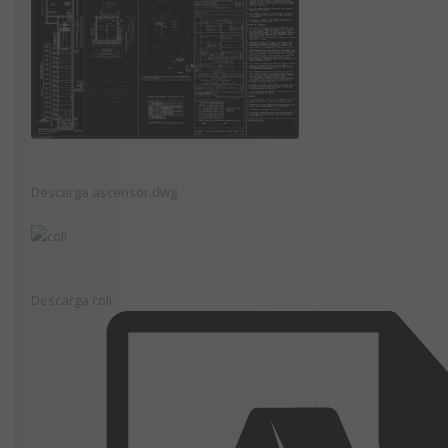
Descarga ascensor.dwg
Descarga coli