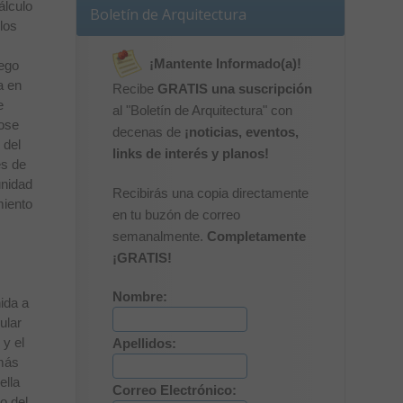
álculo
Boletín de Arquitectura
los
¡Mantente Informado(a)!
iego
a en
Recibe
GRATIS una suscripción
e
al "Boletín de Arquitectura" con
dose
decenas de
¡noticias, eventos,
 del
links de interés y planos!
es de
unidad
Recibirás una copia directamente
miento
en tu buzón de correo
s
semanalmente.
Completamente
¡GRATIS!
Nombre:
nida a
ular
 y el
Apellidos:
 más
ella
Correo Electrónico:
o del