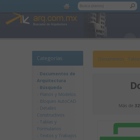
Categorías
Documentos
:
Tabla
-
Documentos de
Arquitectura
D
-
Búsqueda
-
Planos y Modelos
-
Bloques AutoCAD
Más de
32
-
Detalles
Constructivos
-
Tablas y
Formularios
-
Textos y Trabajos