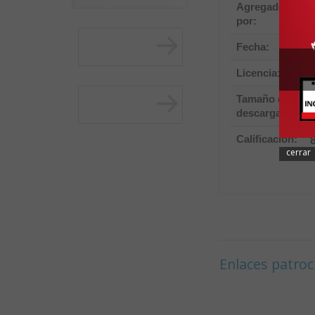
Agregado
por:
(
Fecha:
Licencia:
D
Tamaño de
descarga:
Calificación:
cerrar
Enlaces patro