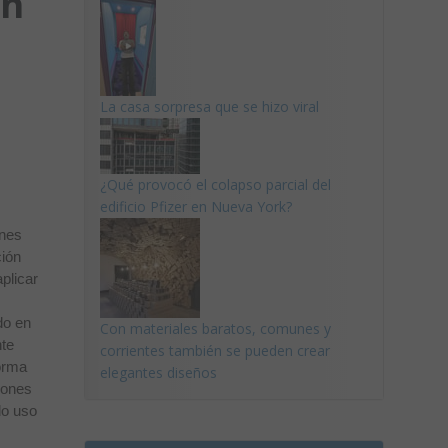
un
La casa sorpresa que se hizo viral
¿Qué provocó el colapso parcial del
edificio Pfizer en Nueva York?
ones
ción
plicar
l
do en
Con materiales baratos, comunes y
nte
corrientes también se pueden crear
forma
elegantes diseños
iones
do uso