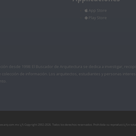
App Store
Play Store
ón desde 1998: El Buscador de Arquitectura se dedica a investigar, recopilar
colección de información. Los arquitectos, estudiantes y personas interes
nto.
www.arq.com.mx ï¿½ Copyright 2002-
2026. Todos los derechos reservados. Prohibida su reproducciï¿½n total 