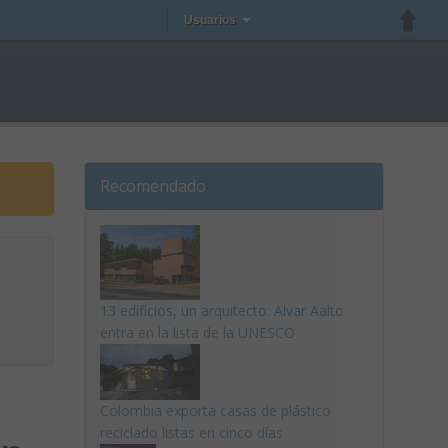
Usuarios
Recomendado
13 edificios, un arquitecto: Alvar Aalto
entra en la lista de la UNESCO
Colombia exporta casas de plástico
reciclado listas en cinco días