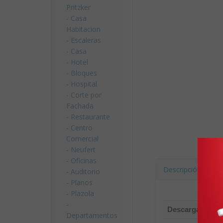
Pritzker
-
Casa
Habitacion
-
Escaleras
-
Casa
-
Hotel
-
Bloques
-
Hospital
-
Corte por
Fachada
-
Restaurante
-
Centro
Comercial
-
Neufert
-
Oficinas
Descripción
D
-
Auditorio
-
Planos
-
Plazola
-
Descargado:
Departamentos