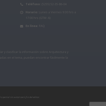
Teléfono:
(5255) 52-35-86-04
Horario:
Lunes a Viernes 9:30 hrs a
17:00 hrs (GTM -6)
En línea:
FAQ
 y clasificar la información sobre Arquitectura y
adas en el tema, puedan encontrar fácilmente la
o parcial sin autorizaciï¿½n del editor.