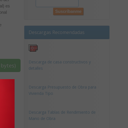
al) es
onal
e
Descargas Recomendadas
Descarga de casa constructivos y
bytes)
detalles
anal
Descarga Presupuesto de Obra para
Vivienda Tipo
Descarga Tablas de Rendimiento de
Mano de Obra