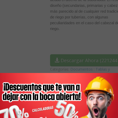
diseño (secundarias, primarias y cabez
más parecido al de cualquier red tradici
de riego por tuberías, con algunas
peculiaridades en el caso del cabezal d
riego.
Descargar Ahora (221244 
Categorías:
Documentos
:
Tablas y
Formularios
: Diseño hidráulico de un c
de irrigación
.
etalles
Comentarios
1189 veces