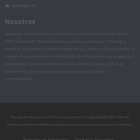
En línea:
FAQ
Nosotros
Ayudando a arquitectos y estudiantes a encontrar información desde
1998: El Buscador de Arquitectura se dedica a investigar, recopilar y
clasificar la información sobre Arquitectura y Construcción disponible en
Internet, creando una enorme colección de información. Los arquitectos,
estudiantes y personas interesadas en el tema, puedan encontrar
fácilmente la información que necesitan para su trabajo o
entretenimiento.
Buscador de Arquitectura, SA de CV - www.arq.com.mx ï¿½ Copyright 2002-
2026. Todos los
derechos reservados. Prohibida su reproducciï¿½n total o parcial sin autorizaciï¿½n del editor.
Buscador de Arquitectura
Preguntas Frecuentes