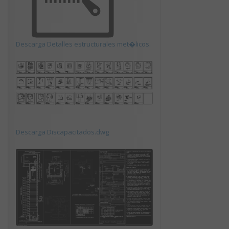
Descarga Detalles estructurales met�licos.
Descarga Discapacitados.dwg