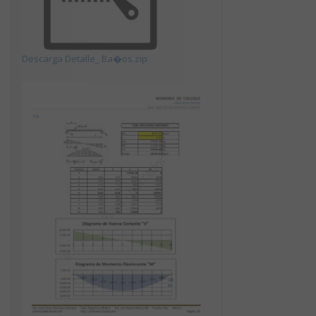
Descarga Detalle_ Ba�os.zip