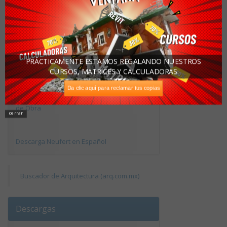
Descarga de casa constructivos y detalles
Descarga Presupuesto de Obra para
PRÁCTICAMENTE ESTAMOS REGALANDO NUESTROS
Vivienda Tipo
CURSOS, MATRICES Y CALCULADORAS
Da clic aquí para reclamar tus copias
Descarga Tablas de Rendimiento de Mano
de Obra
cerrar
Descarga Neufert en Español
Buscador de Arquitectura (arq.com.mx)
Descargas